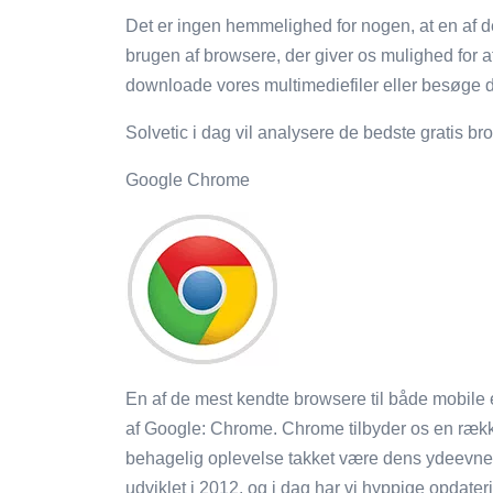
Det er ingen hemmelighed for nogen, at en af ​​d
brugen af ​​browsere, der giver os mulighed for a
downloade vores multimediefiler eller besøge
Solvetic i dag vil analysere de bedste gratis bro
Google Chrome
En af de mest kendte browsere til både mobile
af Google: Chrome. Chrome tilbyder os en række 
behagelig oplevelse takket være dens ydeevne
udviklet i 2012, og i dag har vi hyppige opdaterin