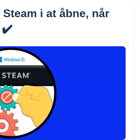
Steam i at åbne, når
 ✔️