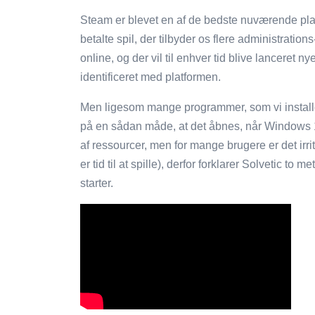
Steam er blevet en af ​​de bedste nuværende platf
betalte spil, der tilbyder os flere administration
online, og der vil til enhver tid blive lanceret nye
identificeret med platformen.
Men ligesom mange programmer, som vi installer
på en sådan måde, at det åbnes, når Windows 10
af ressourcer, men for mange brugere er det irri
er tid til at spille), derfor forklarer Solvetic to
starter.