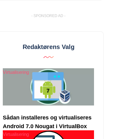
- SPONSORED AD -
Redaktørens Valg
Virtualisering
Sådan installeres og virtualiseres
Android 7.0 Nougat i VirtualBox
Virtualisering