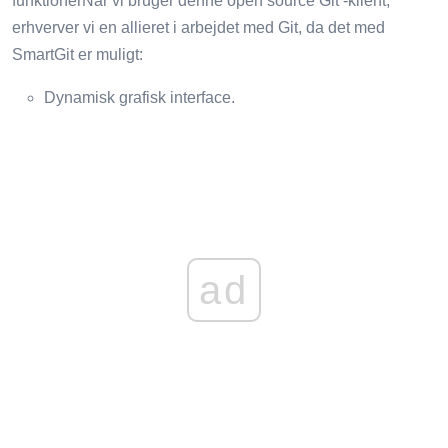
funktionerNår vi bruger denne open source Git -klient,
erhverver vi en allieret i arbejdet med Git, da det med
SmartGit er muligt:
Dynamisk grafisk interface.
ad