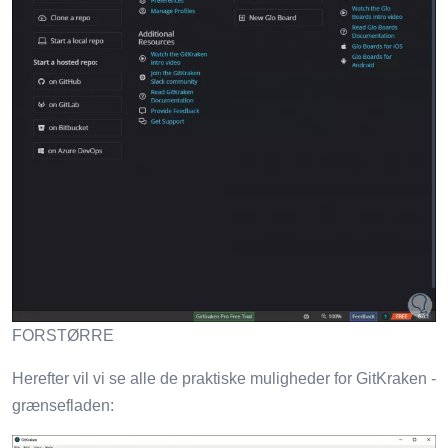
FORSTØRRE
Herefter vil vi se alle de praktiske muligheder for GitKraken -
grænsefladen: