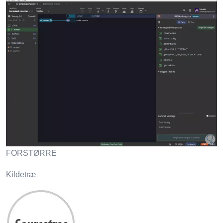
FORSTØRRE
Kildetræ