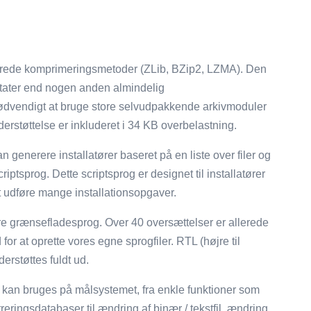
grerede komprimeringsmetoder (ZLib, BZip2, LZMA). Den
tater end nogen anden almindelig
ødvendigt at bruge store selvudpakkende arkivmoduler
erstøttelse er inkluderet i 34 KB overbelastning.
 generere installatører baseret på en liste over filer og
criptsprog. Dette scriptsprog er designet til installatører
 udføre mange installationsopgaver.
ere grænsefladesprog. Over 40 oversættelser er allerede
or at oprette vores egne sprogfiler. RTL (højre til
erstøttes fuldt ud.
kan bruges på målsystemet, fra enkle funktioner som
reringsdatabaser til ændring af binær / tekstfil, ændring