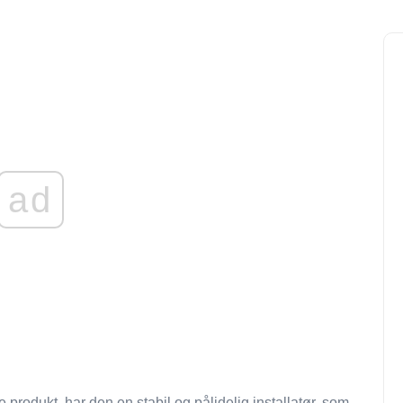
ad
produkt, har den en stabil og pålidelig installatør, som