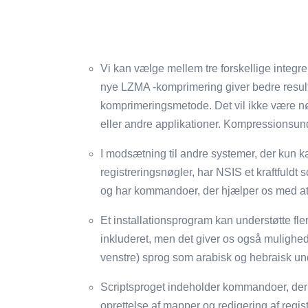
Vi kan vælge mellem tre forskellige inte
nye LZMA -komprimering giver bedre resul
komprimeringsmetode. Det vil ikke være n
eller andre applikationer. Kompressionsund
I modsætning til andre systemer, der kun kan
registreringsnøgler, har NSIS et kraftfuldt s
og har kommandoer, der hjælper os med at
Et installationsprogram kan understøtte fl
inkluderet, men det giver os også mulighed f
venstre) sprog som arabisk og hebraisk und
Scriptsproget indeholder kommandoer, der 
oprettelse af mapper og redigering af regist