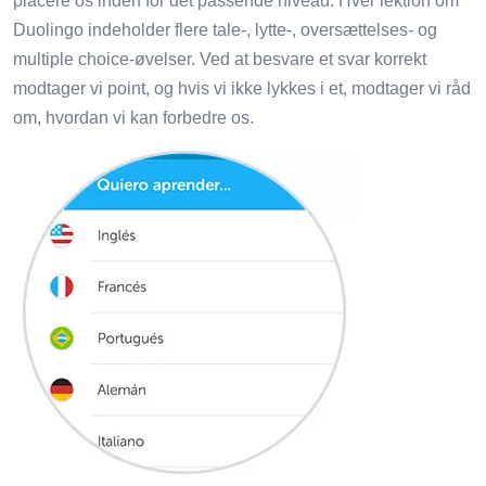
placere os inden for det passende niveau. Hver lektion om
Duolingo indeholder flere tale-, lytte-, oversættelses- og
multiple choice-øvelser. Ved at besvare et svar korrekt
modtager vi point, og hvis vi ikke lykkes i et, modtager vi råd
om, hvordan vi kan forbedre os.