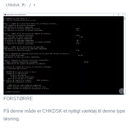
 chkdsk M: / r
FORSTØRRE
På denne måde er CHKDSK et nyttigt værktøj til denne type
løsning.