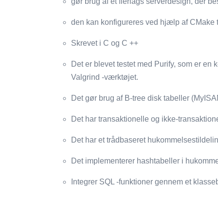
gør brug af et flerlags serverdesign, der b
den kan konfigureres ved hjælp af CMake t
Skrevet i C og C ++
Det er blevet testet med Purify, som er 
Valgrind -værktøjet.
Det gør brug af B-tree disk tabeller (MyI
Det har transaktionelle og ikke-transaktion
Det har et trådbaseret hukommelsestildeli
Det implementerer hashtabeller i hukommel
Integrer SQL -funktioner gennem et klasseb