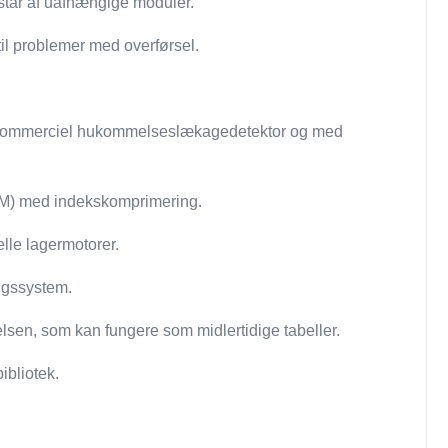
estår af uafhængige moduler.
il problemer med overførsel.
en kommerciel hukommelseslækagedetektor og med
SAM) med indekskomprimering.
elle lagermotorer.
ngssystem.
sen, som kan fungere som midlertidige tabeller.
ibliotek.