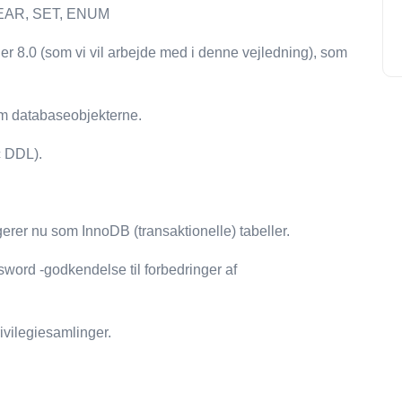
EAR, SET, ENUM
8.0 (som vi vil arbejde med i denne vejledning), som
m databaseobjekterne.
c DDL).
erer nu som InnoDB (transaktionelle) tabeller.
sword -godkendelse til forbedringer af
ivilegiesamlinger.