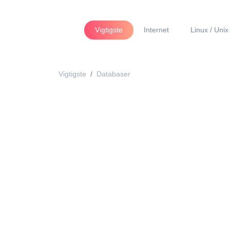
Vigtigste
Internet
Linux / Unix
Vigtigste
Databaser