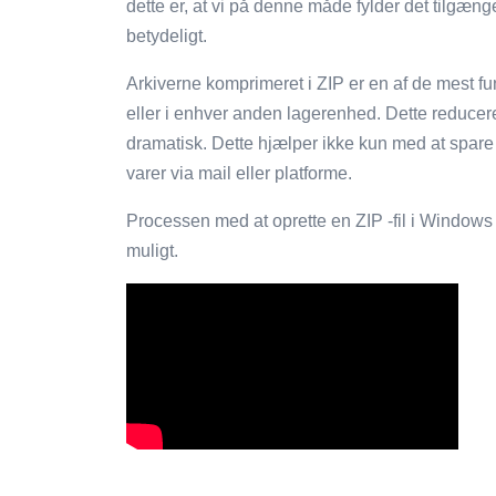
dette er, at vi på denne måde fylder det tilgæn
betydeligt.
Arkiverne komprimeret i ZIP er en af ​​de mest f
eller i enhver anden lagerenhed. Dette reducer
dramatisk. Dette hjælper ikke kun med at spare 
varer via mail eller platforme.
Processen med at oprette en ZIP -fil i Windows 
muligt.