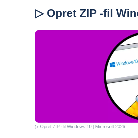
▷ Opret ZIP -fil Wi
▷ Opret ZIP -fil Windows 10 | Microsoft 2026